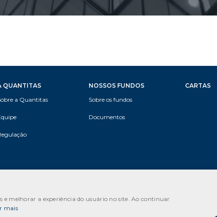
A QUANTITAS
NOSSOS FUNDOS
CARTAS
Sobre a Quantitas
Sobre os fundos
Equipe
Documentos
Regulação
 13.635.309/0001-08 QUANTITAS GESTÃO DE RECURSOS LTDA
6 Quantitas | Todos os direitos reservados |
Powered by
MZ
os e melhorar a experiência do usuário no site. Ao continuar
r mais