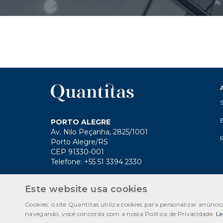
PORTO ALEGRE
Av. Nilo Peçanha, 2825/1001
Porto Alegre/RS
CEP 91330-001
Telefone: +55 51 3394 2330
Este website usa cookies
CNPJ:
© 202
Cookies: o site Quantitas utiliza cookies para personalizar anúnci
navegando, você concorda com a nossa Política de Privacidade.
Le