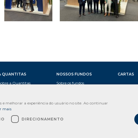
A QUANTITAS
NOSSOS FUNDOS
CARTAS
Sobre a Quantitas
Sobre os fundos
Equipe
Documentos
os e melhorar a experiência do usuário no site. Ao continuar
Regulação
r mais
HO
DIRECIONAMENTO
 13.635.309/0001-08 QUANTITAS GESTÃO DE RECURSOS LTDA