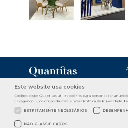
Este website usa cookies
PORTO ALEGRE
Av. Nilo Peçanha, 2825/1001
Cookies: o site Quantitas utiliza cookies para personalizar anúnci
Porto Alegre/RS
navegando, você concorda com a nossa Política de Privacidade.
Le
CEP 91330-001
ESTRITAMENTE NECESSÁRIOS
DESEMPEN
Telefone: +55 51 3394 2330
NÃO CLASSIFICADOS
CNPJ: